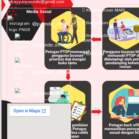
tabayyunpaende@gmail.com
Kepaniteraan MARI
Media Sosial
Badimiltum
@paende_official
Badan Litbang Diklat Huk
MARI
@paende.official
BADILUM
@paende_official
@paende_official