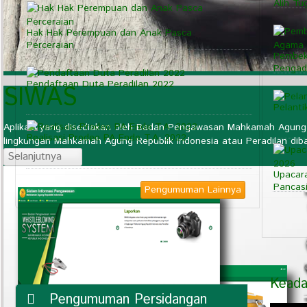
Alih Tu
Hak Hak Perempuan dan Anak Pasca
Perceraian
Pembek
Pengad
Pendaftaan Duta Peradilan 2022
SIWAS
Pelanti
Aplikasi yang disediakan oleh Badan Pengawasan Mahkamah Agung RI
Realisasi Prodeo PA Ende T.A. 2022
lingkungan Mahkamah Agung Republik Indonesia atau Peradilan dib
Selanjutnya
Upacara
Pancasi
Pengumuman Lainnya
Keada
Pengumuman Persidangan