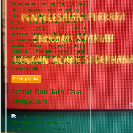
Permohonan disampaikan secara
tidak langsung, baik melalui surat
atau media elektronik; b. Informasi
yang diminta bervolume besar; c.
Informasi yang diminta belum
tersedia; atau d. Informasi yang
diminta adalah informasi yang tidak
secara tegas termasuk dalam
kategori informasi yang harus
diumumkan atau informasi yang harus
tersedia setiap saat dan dapat
diakses publik
Selengkapnya
Syarat Dan Tata Cara
Pengaduan
Syarat dan tata cara
pengaduan mengacu pada
Lampiran Keputusan Ketua