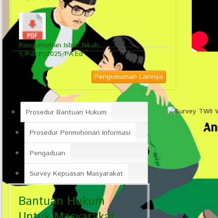
Pengumuman Isbat Nikah
5/Pdt.P/2025/PA.Ed
Pengumuman Lainnya
Prosedur Bantuan Hukum
Prosedur Permohonan Informasi
Pengaduan
Survey Kepuasan Masyarakat
Bantuan Hukum
Untuk Masyarakat