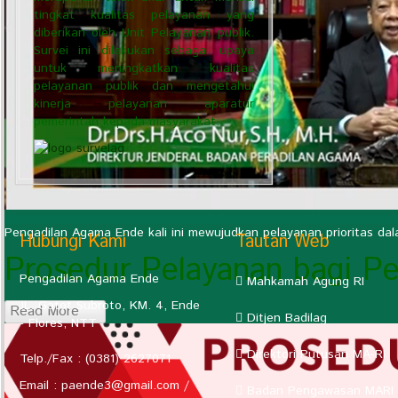
tingkat kualitas pelayanan yang
diberikan oleh Unit Pelayanan publik.
Survei ini dilakukan sebagai upaya
untuk meningkatkan kualitas
pelayanan publik dan mengetahui
kinerja pelayanan aparatur
pemerintah kepada masyarakat.
Pengadilan Agama Ende kali ini mewujudkan pelayanan prioritas dal
Hubungi Kami
Tautan Web
Prosedur Pelayanan bagi Pe
Pengadilan Agama Ende
Mahkamah Agung RI
JL. Gatot Subroto, KM. 4, Ende
Read More
Ditjen Badilag
- Flores, NTT
Direktori Putusan MA-RI
Telp./Fax : (0381) 2627071
Email :
paende3@gmail.com
/
Badan Pengawasan MARI