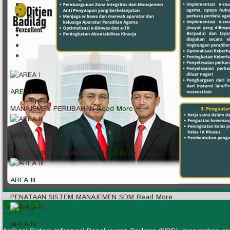
AREA I
MANAJEMEN PERUBAHAN
Read More
AREA II
PENATAAN TATALAKSANA
Read More
AREA III
PENATAAN SISTEM MANAJEMEN SDM
Read More
SIPP
AREA IV