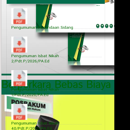
Pengumuman Penundaan Sidang
Pengumuman Isbat Nikah
2/Pdt.P/2026/PA.Ed
Berperkara Bebas Biaya (Pr
Pengumuman Isbat Nikah
1/Pdt.P/2026/PA.Ed
Pengumuman Isbat Nikah
40/Pdt.P/2025/PA.Ed