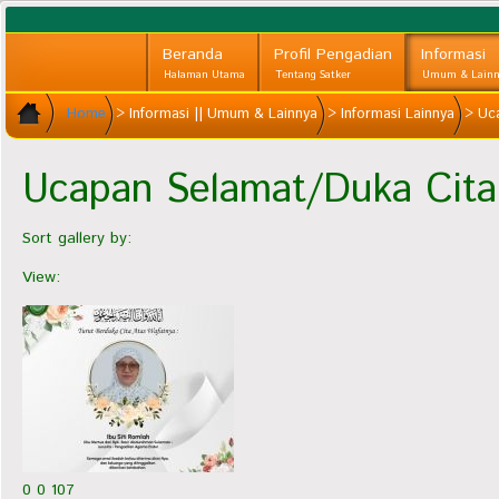
Beranda
Profil Pengadian
Informasi
Halaman Utama
Tentang Satker
Umum & Lainn
Home
>
Informasi || Umum & Lainnya
>
Informasi Lainnya
>
Uca
Ucapan Selamat/Duka Cita
Sort gallery by:
View:
0
0
107