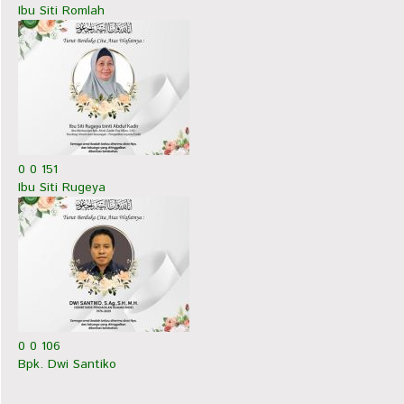
Ibu Siti Romlah
0
0
151
Ibu Siti Rugeya
0
0
106
Bpk. Dwi Santiko