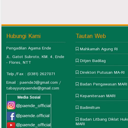
Hubungi Kami
Tautan Web
Pengadilan Agama Ende
Mahkamah Agung RI
JL. Gatot Subroto, KM. 4, Ende
Ditjen Badilag
- Flores, NTT
Direktori Putusan MA-RI
Telp./Fax : (0381) 2627071
Email :
paende3@gmail.com
/
Badan Pengawasan MARI
tabayyunpaende@gmail.com
Kepaniteraan MARI
Media Sosial
@paende_official
Badimiltum
@paende.official
Badan Litbang Diklat Hu
MARI
@paende_official